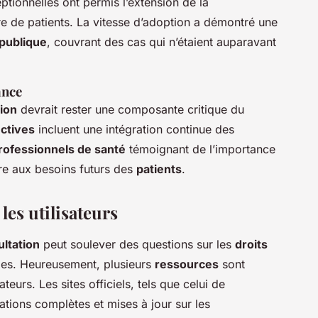
ionnelles ont permis l’extension de la
 de patients. La vitesse d’adoption a démontré une
publique
, couvrant des cas qui n’étaient auparavant
ance
tion
devrait rester une composante critique du
ctives
incluent une intégration continue des
rofessionnels de santé
témoignant de l’importance
re aux besoins futurs des
patients
.
les utilisateurs
ultation
peut soulever des questions sur les
droits
les. Heureusement, plusieurs
ressources
sont
eurs. Les sites officiels, tels que celui de
mations complètes et mises à jour sur les