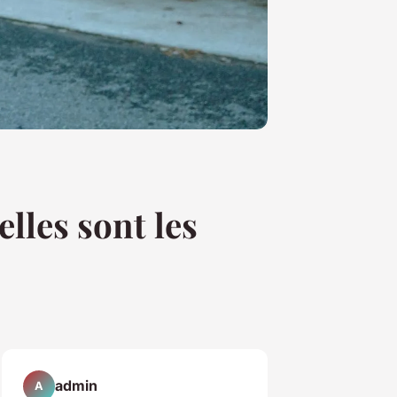
lles sont les
admin
A