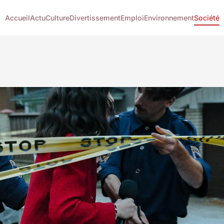
Accueil
Actu
Culture
Divertissement
Emploi
Environnement
Société