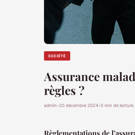
SOCIÉTÉ
Assurance maladie
règles ?
admin
•
20 décembre 2024
•
5 min de lecture
Règlementations de l’assur