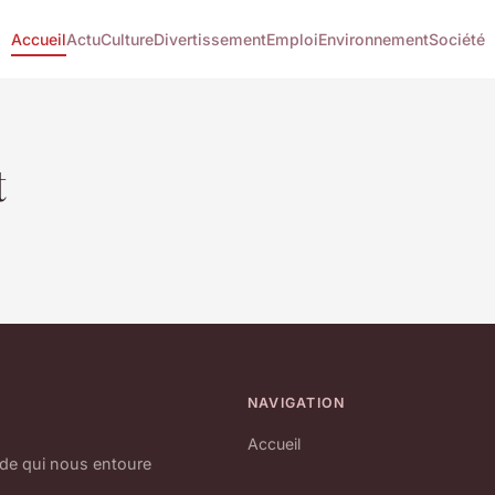
Accueil
Actu
Culture
Divertissement
Emploi
Environnement
Société
t
NAVIGATION
Accueil
nde qui nous entoure